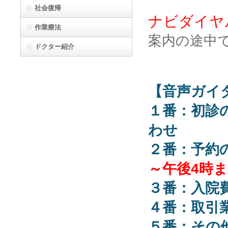
社会復帰
ナビダイヤル番
作業療法
案内の途中
ドクター紹介
【音声ガイ
１番：初診
わせ
２番：予約
～午後4時
３番：入院
４番：取引
５番：その