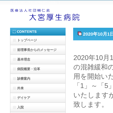
大宮厚生病院は理想の精神科病院を目指して・・・
2020年10月
トップページ
前理事長からのメッセージ
2020年1
基本理念
の混雑緩和
病院概要・沿革
用を開始い
診療案内
「1」～「
外来
いたします
デイケア
致します。
入院